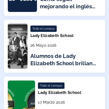
mejorando el inglés
de tus hijos en verano
Todo el campus
Lady Elizabeth School
26 Mayo 2026
Alumnos de Lady
Elizabeth School brillan
en el Forbes Talks x ISP
en Madrid sobre Liderar
tu futuro: aprender a
Todo el campus
aprender
Lady Elizabeth School
17 Marzo 2026