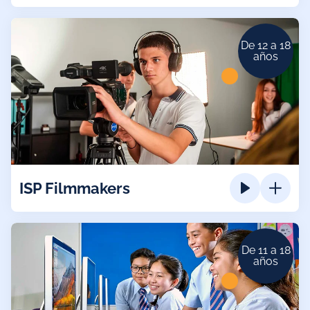
De 12 a 18
años
ISP Filmmakers
De 11 a 18
años