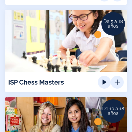
De 5 a 18
años
ISP Chess Masters
De 10 a 18
años