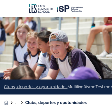
Clubs, deportes y oportunidades
Multilingüismo
Testimo
Clubs, deportes y opotunidades