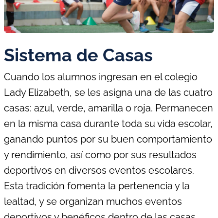
sábados
segunda lengua
Holandés
Kárate
Natación
Crazy Science
Sistema de Casas
Conferencia
Club de Teatro
Internacional MUN
LAMDA
Ganchillo & Costura
Cuando los alumnos ingresan en el colegio
Cineastas
Lady Elizabeth, se les asigna una de las cuatro
Club de inglés de
Competición
Día del deporte
casas: azul, verde, amarilla o roja. Permanecen
Ganchillo & Costura
Lego Club
los sábados
deportiva
en la misma casa durante toda su vida escolar,
ganando puntos por su buen comportamiento
Viajes educativos
Showstoppers
escolares
y rendimiento, así como por sus resultados
Excursiones y viajes
deportivos en diversos eventos escolares.
escolares
Esta tradición fomenta la pertenencia y la
Voleibol
lealtad, y se organizan muchos eventos
deportivos y benéficos dentro de las casas.